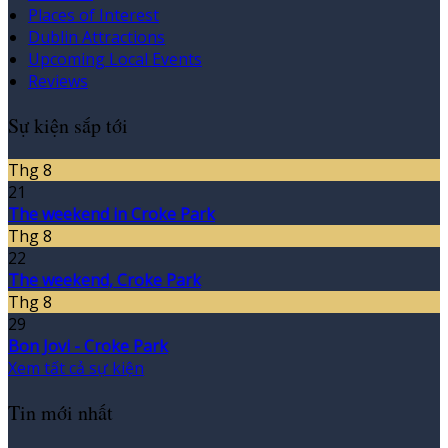
Places of Interest
Dublin Attractions
Upcoming Local Events
Reviews
Sự kiện sắp tới
Thg 8
21
The weekend in Croke Park
Thg 8
22
The weekend, Croke Park
Thg 8
29
Bon Jovi - Croke Park
Xem tất cả sự kiện
Tin mới nhất