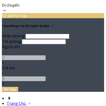
Di chuyển
Có sẵn tối nay
Chọn Phòng Cho Kỳ Nghỉ Của Bạn
Nhận phòng
Trả phòng
Người lớn
-
+
Trẻ em
-
+
Trang Chủ