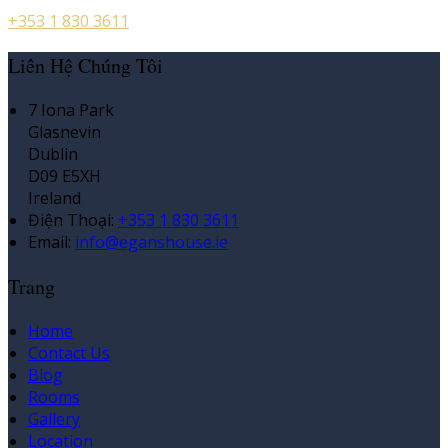
+353 1 830 3611
Liên Hệ Chúng Tôi
7 Iona Park
Glasnevin
Dublin
D09 E5XH
Ireland
Điện Thoại
:
+353 1 830 3611
Email:
info@eganshouse.ie
Trang
Home
Contact Us
Blog
Rooms
Gallery
Location