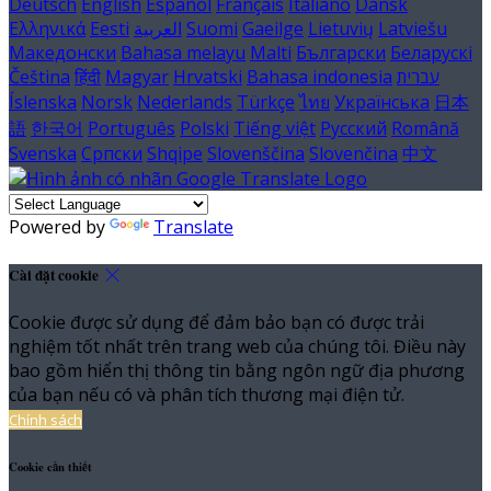
Deutsch
English
Español
Français
Italiano
Dansk
Ελληνικά
Eesti
العربية
Suomi
Gaeilge
Lietuvių
Latviešu
Македонски
Bahasa melayu
Malti
Български
Беларускі
Čeština
हिंदी
Magyar
Hrvatski
Bahasa indonesia
עברית
Íslenska
Norsk
Nederlands
Türkçe
ไทย
Українська
日本
語
한국어
Português
Polski
Tiếng việt
Русский
Română
Svenska
Српски
Shqipe
Slovenščina
Slovenčina
中文
Powered by
Translate
Cài đặt cookie
Cookie được sử dụng để đảm bảo bạn có được trải
nghiệm tốt nhất trên trang web của chúng tôi. Điều này
bao gồm hiển thị thông tin bằng ngôn ngữ địa phương
của bạn nếu có và phân tích thương mại điện tử.
Chính sách
Cookie cần thiết