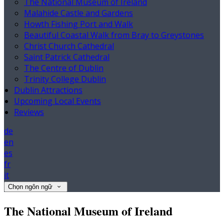
The National Museum of Ireland
Malahide Castle and Gardens
Howth Fishing Port and Walk
Beautiful Coastal Walk from Bray to Greystones
Christ Church Cathedral
Saint Patrick Cathedral
The Centre of Dublin
Trinity College Dublin
Dublin Attractions
Upcoming Local Events
Reviews
de
en
es
fr
it
Chọn ngôn ngữ
The National Museum of Ireland