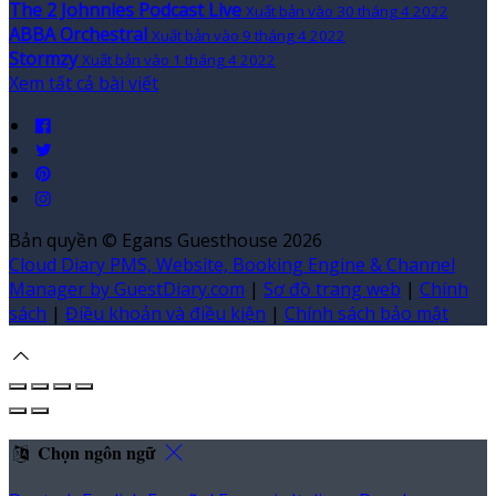
The 2 Johnnies Podcast Live
Xuất bản vào 30 tháng 4 2022
ABBA Orchestral
Xuất bản vào 9 tháng 4 2022
Stormzy
Xuất bản vào 1 tháng 4 2022
Xem tất cả bài viết
Bản quyền
©
Egans Guesthouse 2026
Cloud Diary PMS, Website, Booking Engine & Channel
Manager by GuestDiary.com
|
Sơ đồ trang web
|
Chính
sách
|
Điều khoản và điều kiện
|
Chính sách bảo mật
Chọn ngôn ngữ