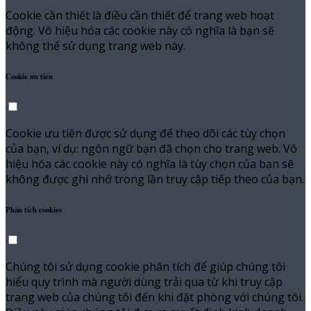
Cookie cần thiết là điều cần thiết để trang web hoạt
động. Vô hiệu hóa các cookie này có nghĩa là bạn sẽ
không thể sử dụng trang web này.
Cookie ưu tiên
Cookie ưu tiên được sử dụng để theo dõi các tùy chọn
của bạn, ví dụ: ngôn ngữ bạn đã chọn cho trang web. Vô
hiệu hóa các cookie này có nghĩa là tùy chọn của bạn sẽ
không được ghi nhớ trong lần truy cập tiếp theo của bạn.
Phân tích cookies
Chúng tôi sử dụng cookie phân tích để giúp chúng tôi
hiểu quy trình mà người dùng trải qua từ khi truy cập
trang web của chúng tôi đến khi đặt phòng với chúng tôi.