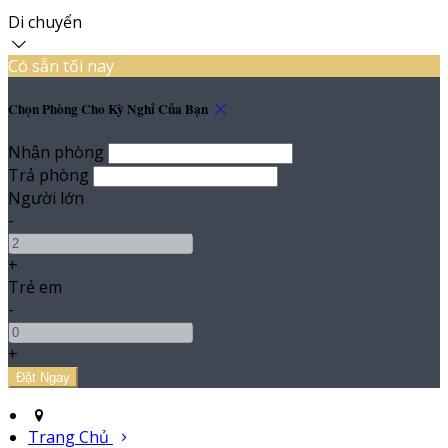
Di chuyển
Có sẵn tối nay
Chọn Phòng Cho Kỳ Nghỉ Của Bạn
Nhận phòng
Trả phòng
Người lớn
-
+
Trẻ em
-
+
Trang Chủ