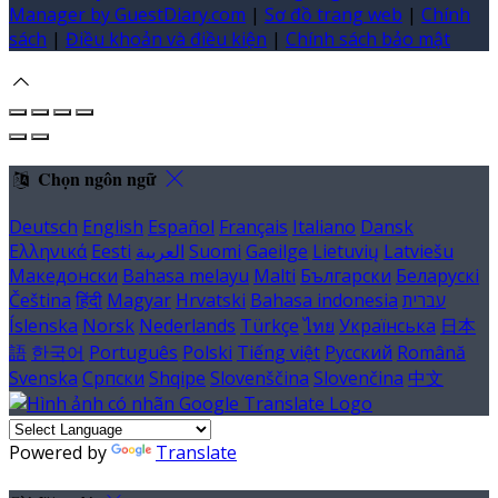
Manager by GuestDiary.com
|
Sơ đồ trang web
|
Chính
sách
|
Điều khoản và điều kiện
|
Chính sách bảo mật
Chọn ngôn ngữ
Deutsch
English
Español
Français
Italiano
Dansk
Ελληνικά
Eesti
العربية
Suomi
Gaeilge
Lietuvių
Latviešu
Македонски
Bahasa melayu
Malti
Български
Беларускі
Čeština
हिंदी
Magyar
Hrvatski
Bahasa indonesia
עברית
Íslenska
Norsk
Nederlands
Türkçe
ไทย
Українська
日本
語
한국어
Português
Polski
Tiếng việt
Русский
Română
Svenska
Српски
Shqipe
Slovenščina
Slovenčina
中文
Powered by
Translate