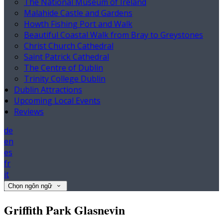
The National Museum of Ireland
Malahide Castle and Gardens
Howth Fishing Port and Walk
Beautiful Coastal Walk from Bray to Greystones
Christ Church Cathedral
Saint Patrick Cathedral
The Centre of Dublin
Trinity College Dublin
Dublin Attractions
Upcoming Local Events
Reviews
de
en
es
fr
it
Chọn ngôn ngữ
Griffith Park Glasnevin