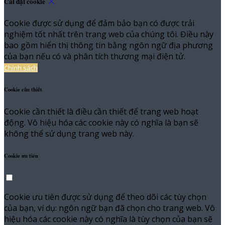
Cài đặt cookie
Cookie được sử dụng để đảm bảo bạn có được trải
nghiệm tốt nhất trên trang web của chúng tôi. Điều này
bao gồm hiển thị thông tin bằng ngôn ngữ địa phương
của bạn nếu có và phân tích thương mại điện tử.
Chính sách
Cookie cần thiết
Cookie cần thiết là điều cần thiết để trang web hoạt
động. Vô hiệu hóa các cookie này có nghĩa là bạn sẽ
không thể sử dụng trang web này.
Cookie ưu tiên
Cookie ưu tiên được sử dụng để theo dõi các tùy chọn
của bạn, ví dụ: ngôn ngữ bạn đã chọn cho trang web. Vô
hiệu hóa các cookie này có nghĩa là tùy chọn của bạn sẽ