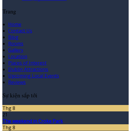
Trang
Home
Contact Us
Blog
Rooms
Gallery
Location
Places of Interest
Dublin Attractions
Upcoming Local Events
Reviews
Sự kiện sắp tới
Thg 8
21
The weekend in Croke Park
Thg 8