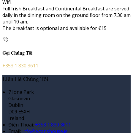
Wifi.
Full Irish Breakfast and Continental Breakfast are served
daily in the dining room on the ground floor from 7.30 am
until 10 am.
The breakfast is optional and available for €15
Gọi Chúng Tôi
+353 1 830 3611
Liên Hệ Chúng Tôi
7 Iona Park
Glasnevin
Dublin
D09 E5XH
Ireland
Điện Thoại
:
+353 1 830 3611
Email:
info@eganshouse.ie