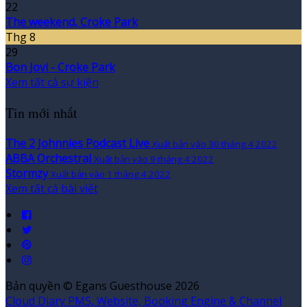
22
The weekend, Croke Park
Thg 8
29
Bon Jovi - Croke Park
Xem tất cả sự kiện
Tin mới nhất
The 2 Johnnies Podcast Live
Xuất bản vào 30 tháng 4 2022
ABBA Orchestral
Xuất bản vào 9 tháng 4 2022
Stormzy
Xuất bản vào 1 tháng 4 2022
Xem tất cả bài viết
Bản quyền
©
Egans Guesthouse 2026
Cloud Diary PMS, Website, Booking Engine & Channel