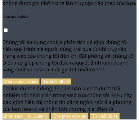
không được ghi nhớ trong lần truy cập tiếp theo của bạn.
Phân tích cookies
Chúng tôi sử dụng cookie phân tích để giúp chúng tôi
hiểu quy trình mà người dùng trải qua từ khi truy cập
trang web của chúng tôi đến khi đặt phòng với chúng tôi.
Điều này giúp chúng tôi đưa ra quyết định kinh doanh
sáng suốt và đưa ra mức giá tốt nhất có thể.
Cho phép cookies
Từ chối tất cả
Cookie được sử dụng để đảm bảo bạn có được trải
nghiệm tốt nhất trên trang web của chúng tôi. Điều này
bao gồm hiển thị thông tin bằng ngôn ngữ địa phương
của bạn nếu có và phân tích thương mại điện tử.
Chính sách
Quản lý
Cho phép cookies
Từ chối tất cả